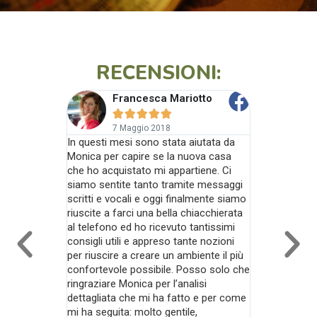
RECENSIONI:
Francesca Mariotto
Armando










7 Maggio 2018
10 maggio 2020
In questi mesi sono stata aiutata da
Monica, oltre
Monica per capire se la nuova casa
estremamente 
che ho acquistato mi appartiene. Ci
profilo profe
siamo sentite tanto tramite messaggi
sensibile e att
scritti e vocali e oggi finalmente siamo
esigenze del c
riuscite a farci una bella chiacchierata
miglior modo p
al telefono ed ho ricevuto tantissimi
mi ha aiutato 
consigli utili e appreso tante nozioni
mobili di casa 
per riuscire a creare un ambiente il più
(azzecatissima
confortevole possibile. Posso solo che
vivamente di ri
ringraziare Monica per l’analisi
dettagliata che mi ha fatto e per come
mi ha seguita: molto gentile,